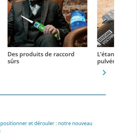
rd
L’étanchéité à l’air
Étanchéi
pulvérisable
positionner et dérouler : notre nouveau
n