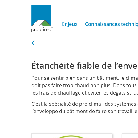
Service
de
pré-
Des
écrans
de
sous-toitur
Enjeux
Connaissances techni
toiture
Étanchéité
fiable
Étanchéité fiable de l’en
de
Pour se sentir bien dans un bâtiment, le climat
doit pas faire trop chaud non plus. Dans tous 
l’enveloppe
les frais de chauffage et éviter les dégâts stru
du
C’est la spécialité de pro clima : des systèmes
l’enveloppe du bâtiment de faire son travail l
bâtiment