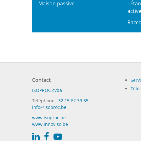
Maison passive
-
Étan
activ
Racco
Contact
Serv
Télé
ISO­PROC cvba
Téléphone
+32 15 62 39 35
info@isoproc.be
www.isoproc.be
www.innoviso.be