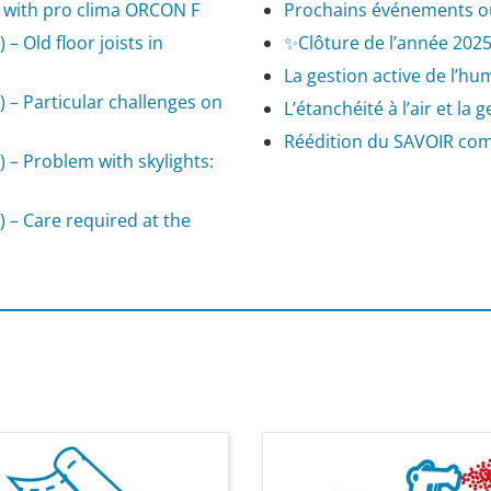
e with pro clima ORCON F
Prochains événements où
) – Old floor joists in
✨Clôture de l’année 202
La gestion active de l’hu
/8) – Particular challenges on
L’étanchéité à l’air et la
Réédition du SAVOIR co
/8) – Problem with skylights:
/8) – Care required at the