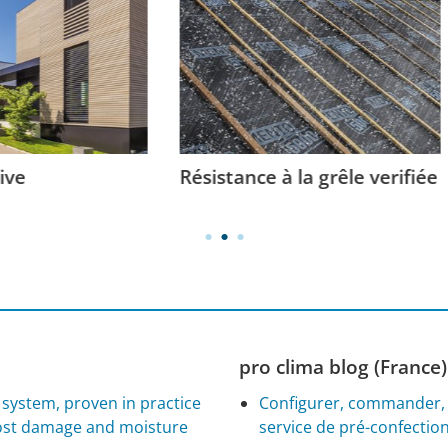
ance à la grêle verifiée
Des produits de racco
sûrs
pro clima blog (France)
ystem, proven in practice
Configurer, commander, 
rost damage and moisture
service de pré-confectio