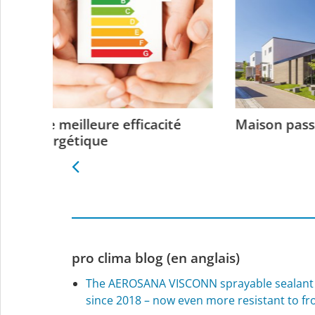
ité
Maison passive
Résist
pro clima blog (en anglais)
The AEROSANA VISCONN sprayable sealant s
since 2018 – now even more resistant to f