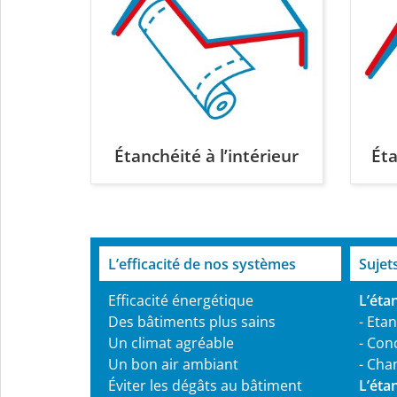
Étanchéité à l’intérieur
Éta
L’efficacité de nos systèmes
Sujet
Efficacité énergétique
L’étan
Des bâtiments plus sains
-
Etanc
Un climat agréable
-
Conc
Un bon air ambiant
-
Chan
Éviter les dégâts au bâtiment
L’éta