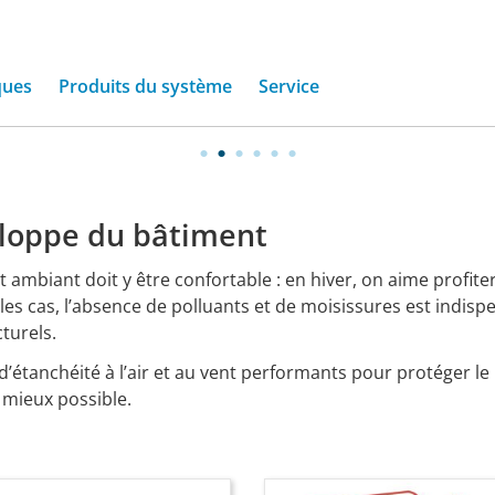
confection
e
et
membranes
d'étanchéité
à
l'
ques
Produits du système
Service
veloppe du bâtiment
 ambiant doit y être confortable : en hiver, on aime profiter
les cas, l’absence de polluants et de moisissures est indispe
cturels.
 d’étanchéité à l’air et au vent performants pour protéger le
e mieux possible.