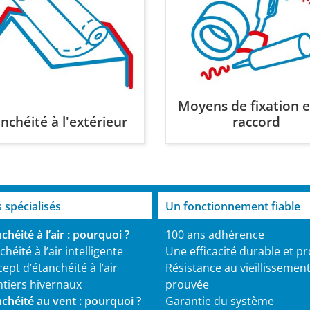
Moyens de fixation e
nchéité à l'extérieur
raccord
s spécialisés
Un fonctionnement fiable
chéité à l’air : pourquoi ?
100 ans adhérence
héité à l’air intelligente
Une efficacité durable et p
ept d’étanchéité à l’air
Résistance au vieillissemen
tiers hivernaux
prouvée
nchéité au vent : pourquoi ?
Garantie du système