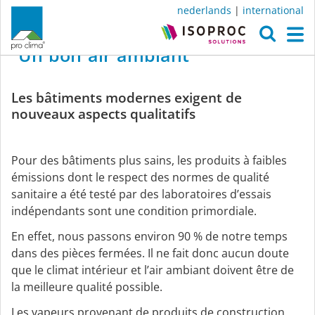
nederlands
|
international
O
M
Un
bon
air
ambiant
Un
Les bâtiments modernes exigent de
bon
nouveaux aspects qualitatifs
air
Pour des bâtiments plus sains, les produits à faibles
ambiant
émissions dont le respect des normes de qualité
sanitaire a été testé par des laboratoires d’essais
indépendants sont une condition primordiale.
Les
En effet, nous passons environ 90 % de notre temps
bâtiments
dans des pièces fermées. Il ne fait donc aucun doute
modernes
que le climat intérieur et l’air ambiant doivent être de
exigent
la meilleure qualité possible.
de
nouveaux
Les vapeurs provenant de produits de construction