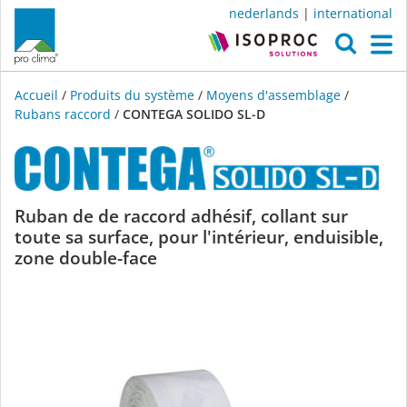
nederlands
|
international
O
M
Accueil
/
Produits du système
/
Moyens d'assemblage
/
Rubans raccord
/
CONTEGA SOLIDO SL-D
CONTEGA
Ruban de de raccord adhésif, collant sur
toute sa surface, pour l'intérieur, enduisible,
SOLIDO
zone double-face
SL-
D