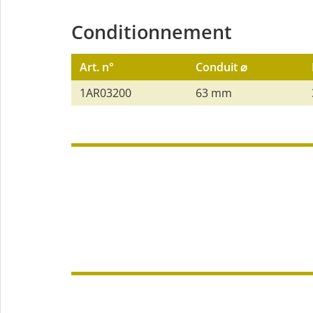
Conditionnement
Art. n°
Conduit ⌀
1AR03200
63 mm