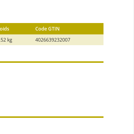
oids
Code GTIN
,52 kg
4026639232007