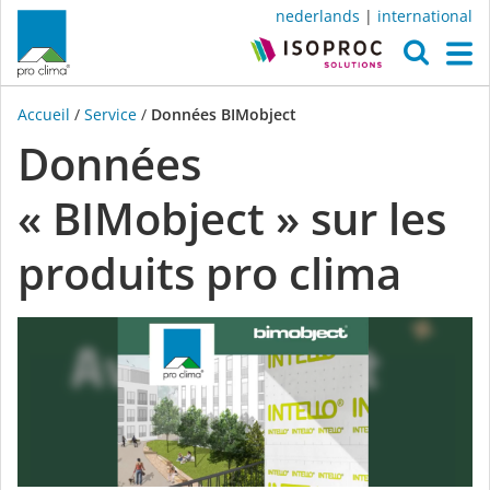
nederlands
|
international
O
M
Accueil
/
Service
/
Données BIMobject
Données
« BIMobject » sur les
produits pro clima