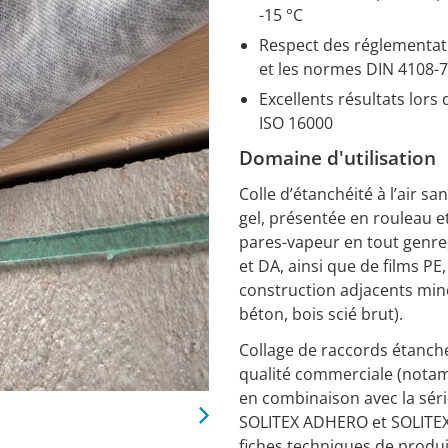
-15 °C
Respect des réglementatio
et les normes DIN 4108-7
Excellents résultats lors 
ISO 16000
Domaine d'utilisation
Colle d’étanchéité à l’air sa
gel, présentée en rouleau e
pares-vapeur en tout genr
et DA, ainsi que de films P
construction adjacents min
béton, bois scié brut).
Collage de raccords étanch
qualité commerciale (notam
en combinaison avec la sé
SOLITEX ADHERO et SOLITEX
fiches techniques de produ