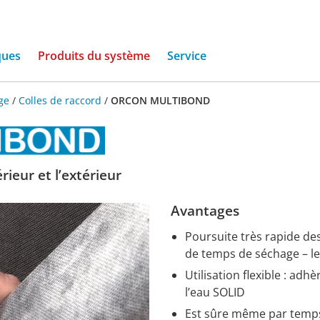
(current)
ques
Produits du système
Service
ge
/
Colles de raccord
/
ORCON MULTIBOND
rieur et l’extérieur
Avantages
Poursuite très rapide des
de temps de séchage – l
Utilisation flexible : adh
l’eau SOLID
Est sûre même par temps d