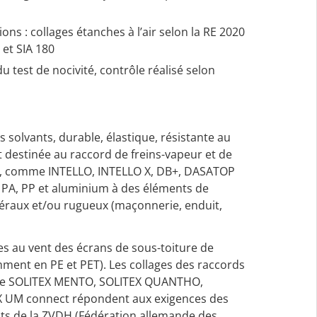
ns : collages étanches à l’air selon la RE 2020
 et SIA 180
du test de nocivité, contrôle réalisé selon
ns solvants, durable, élastique, résistante au
t destinée au raccord de freins-vapeur et de
e, comme INTELLO, INTELLO X, DB+, DASATOP
E, PA, PP et aluminium à des éléments de
éraux et/ou rugueux (maçonnerie, enduit,
es au vent des écrans de sous-toiture de
ment en PE et PET). Les collages des raccords
rie SOLITEX MENTO, SOLITEX QUANTHO,
 UM connect répondent aux exigences des
its de la ZVDH (Fédération allemande des