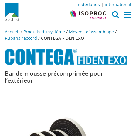
nederlands
|
international
O
M
Accueil
/
Produits du système
/
Moyens d'assemblage
/
Rubans raccord
/
CONTEGA FIDEN EXO
CONTEGA
Bande mousse précomprimée pour
l’extérieur
FIDEN
EXO