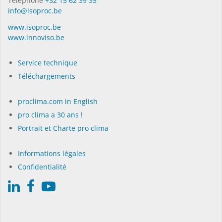
Téléphone
+32 15 62 39 35
autocollantes pour
conduits pour l’intérieur
info@isoproc.be
câbles à insérer
et l’extérieur
www.isoproc.be
ultérieurement, pour
www.innoviso.be
l’intérieur et l’extérieur
Service technique
Téléchargements
proclima.com in English
pro clima a 30 ans !
Portrait et Charte pro clima
Informations légales
Confidentialité
INSTAABOX
Boîtier d'installation
(pour prises
électriques,...)