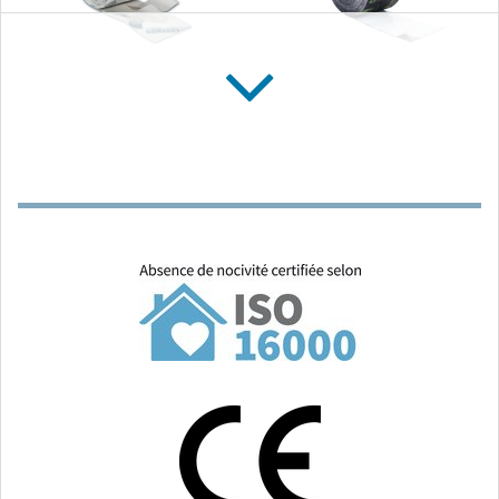
CONTEGA SOLIDO SL
CONTEGA SOLIDO
IQ
Ruban de de raccord
Ruban de de raccord
adhésif, collant sur toute
adhésif hygrovariable,
sa surface, pour
collant sur toute sa
l'intérieur, enduisible
surface, pour l'intérieur
et l'extérieur, enduisible